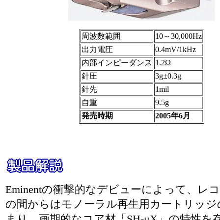
周波数範囲
10～30,000Hz
出力電圧
0.4mV/1kHz
内部インピーダンス
1.2Ω
針圧
3g±0.3g
針先
1mil
自重
9.5g
発売時期
2005年6月
Eminentの衝撃的なデビューによって、レ
の間からはモノーラル再生用カートリッジ
まり、画期的なコア材「SH-μX」の特性を